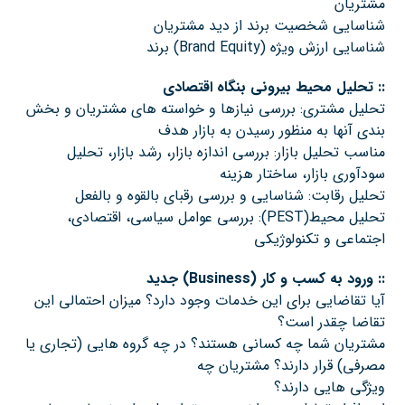
مشتریان
شناسایی شخصیت برند از دید مشتریان
شناسایی ارزش ویژه (Brand Equity) برند
::
تحليل محيط بيروني بنگاه اقتصادي
تحليل مشتري: بررسي نيازها و خواسته های مشتريان و بخش
بندي آنها به منظور رسيدن به بازار هدف
مناسب تحليل بازار: بررسي اندازه بازار، رشد بازار، تحليل
سودآوري بازار، ساختار هزينه
تحليل رقابت: شناسايي و بررسي رقباي بالقوه و بالفعل
تحليل محيط(PEST): بررسي عوامل سیاسی، اقتصادي،
اجتماعي و تکنولوژیکی
::
ورود به كسب و كار
(Business)
جديد
آيا تقاضايي براي اين خدمات وجود دارد؟ ميزان احتمالي اين
تقاضا چقدر است؟
مشتريان شما چه كساني هستند؟ در چه گروه هايي (تجاري يا
مصرفي) قرار دارند؟ مشتريان چه
ويژگي هايي دارند؟