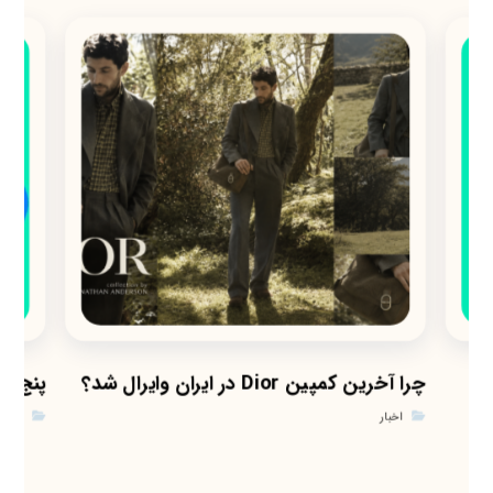
ی
چرا آخرین کمپین Dior در ایران وایرال شد؟
پنج با
اخبار
اخبار